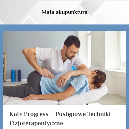
Skip
to
Mata akupunktura
content
Tag:
Katy
Progress
Katy Progress – Postępowe Techniki
Fizjoterapeutyczne