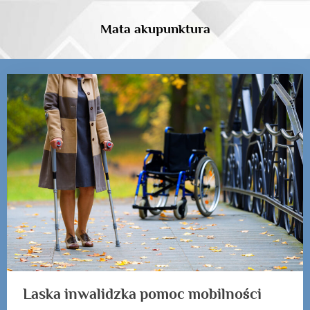
Skip
to
Mata akupunktura
content
Tag:
Laska
inwalidzka
Laska inwalidzka pomoc mobilności