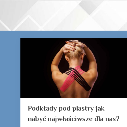
Skip
to
content
Tag:
Podkłady
pod
plastry
Podkłady pod plastry jak
nabyć najwłaściwsze dla nas?