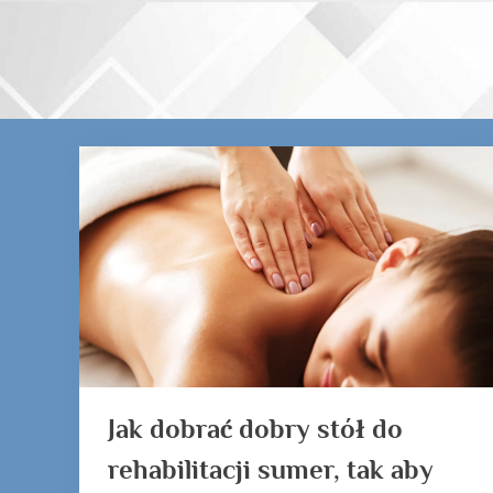
Skip
to
content
Tag:
stół
do
rehabilitacji
sumer
Jak dobrać dobry stół do
rehabilitacji sumer, tak aby