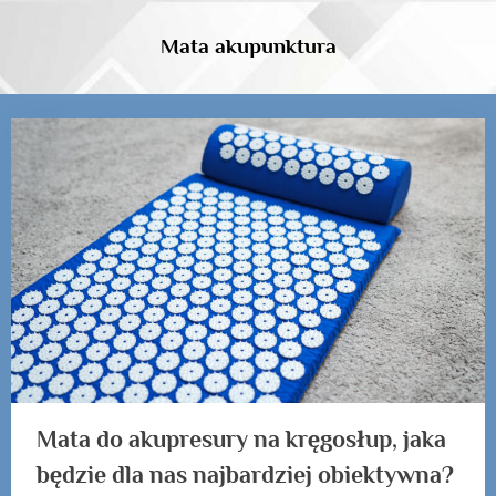
Skip
to
Mata akupunktura
content
Kategoria:
mata
do
akupresury
z
poduszką
4fizjo
Mata do akupresury na kręgosłup, jaka
będzie dla nas najbardziej obiektywna?