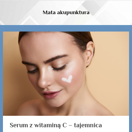
Skip
to
Mata akupunktura
content
Kategoria:
Serum
z
witaminą
C
Serum z witaminą C – tajemnica