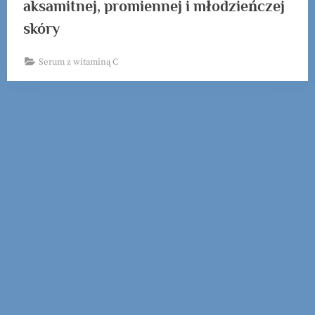
aksamitnej, promiennej i młodzieńczej
skóry
Serum z witaminą C