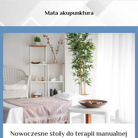
Skip
to
Mata akupunktura
content
Kategoria:
stół
rehabilitacyjny
Nowoczesne stoły do terapii manualnej