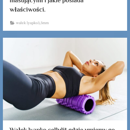
masującymi i jakie posiada
właściwości.
wałek lyapko3,5mm
Wałek lyapko cellulit gdzie umiemy go