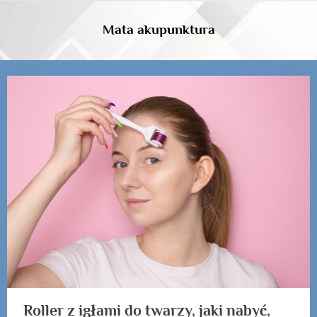
Skip
to
Mata akupunktura
content
Kategoria:
wałek
lyapko3,5mm
Roller z igłami do twarzy, jaki nabyć,