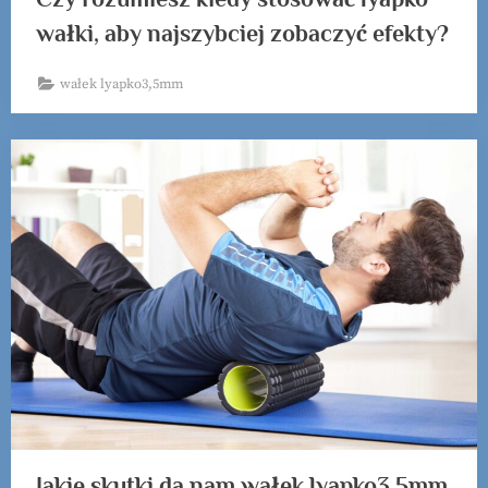
wałki, aby najszybciej zobaczyć efekty?
wałek lyapko3,5mm
Jakie skutki da nam wałek lyapko3,5mm