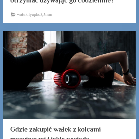
otrzymać używając go codziennie?
wałek lyapko3,5mm
Gdzie zakupić wałek z kolcami