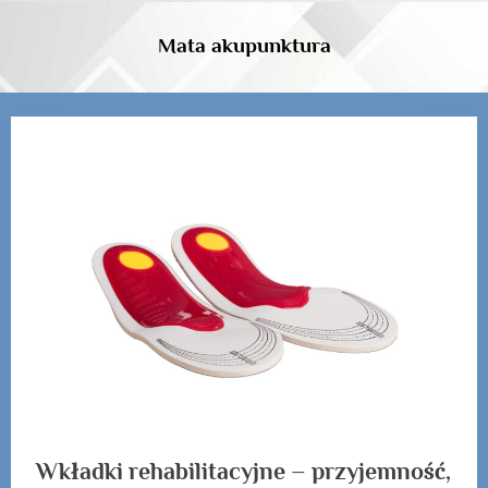
Skip
to
Mata akupunktura
content
Kategoria:
Wkładki
rehabilitacyjne
Wkładki rehabilitacyjne – przyjemność,