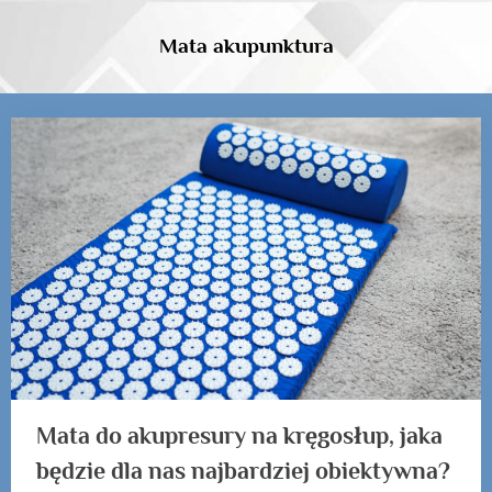
Skip
to
Mata akupunktura
content
Tag:
Mata
do
akupresury
na
kręgosłup
Mata do akupresury na kręgosłup, jaka
będzie dla nas najbardziej obiektywna?