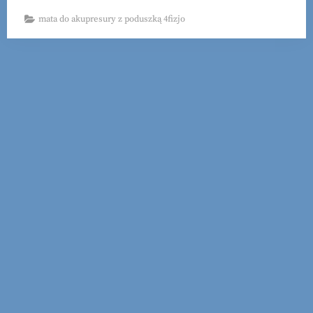
mata do akupresury z poduszką 4fizjo