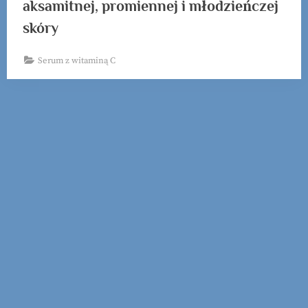
aksamitnej, promiennej i młodzieńczej
skóry
Serum z witaminą C