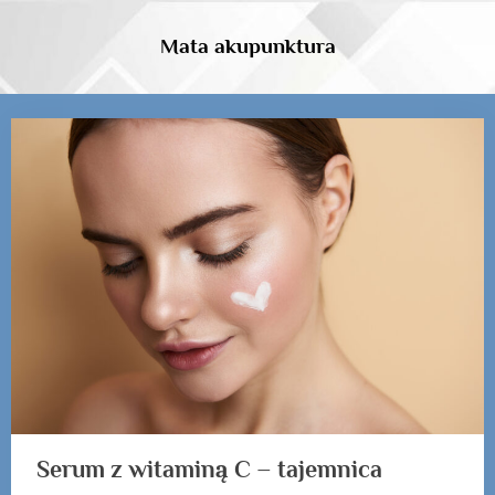
Skip
to
Mata akupunktura
content
Tag:
Serum
z
witaminą
C
Serum z witaminą C – tajemnica