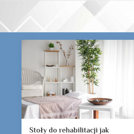
Skip
to
content
Tag:
stoły
do
rehabilitacji
Stoły do rehabilitacji jak