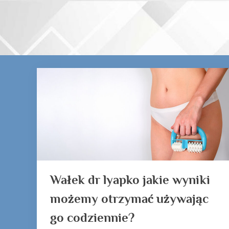
Skip
to
content
Tag:
Wałek
dr
lyapko
Wałek dr lyapko jakie wyniki
możemy otrzymać używając
go codziennie?