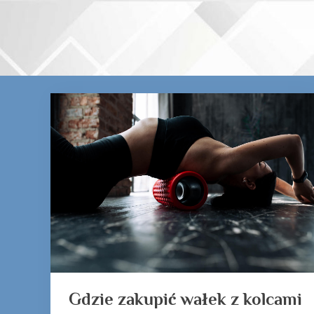
Skip
to
content
Tag:
wałek
z
kolcami
masującymi
Gdzie zakupić wałek z kolcami