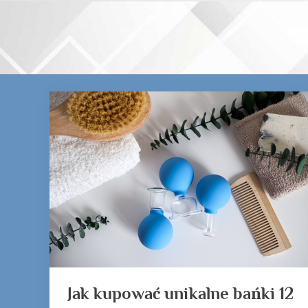
Skip
to
content
Kategoria:
bańki
chińskie
na
twarz
Jak kupować unikalne bańki 12