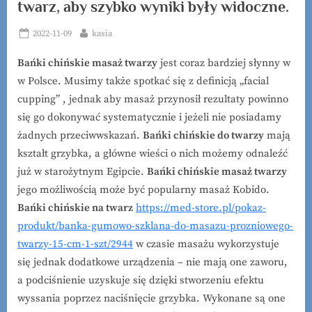
twarz, aby szybko wyniki były widoczne.
Posted
By
2022-11-09
kasia
on
Bańki chińskie masaż twarzy
jest coraz bardziej słynny w
w Polsce. Musimy także spotkać się z definicją „facial
cupping” , jednak aby masaż przynosił rezultaty powinno
się go dokonywać systematycznie i jeżeli nie posiadamy
żadnych przeciwwskazań.
Bańki chińskie do twarzy
mają
kształt grzybka, a główne wieści o nich możemy odnaleźć
już w starożytnym Egipcie.
Bańki chińskie masaż twarzy
jego możliwością może być popularny masaż Kobido.
Bańki chińskie na twarz
https://med-store.pl/pokaz-
produkt/banka-gumowo-szklana-do-masazu-prozniowego-
twarzy-15-cm-1-szt/2944
w czasie masażu wykorzystuje
się jednak dodatkowe urządzenia – nie mają one zaworu,
a podciśnienie uzyskuje się dzięki stworzeniu efektu
wyssania poprzez naciśnięcie grzybka. Wykonane są one