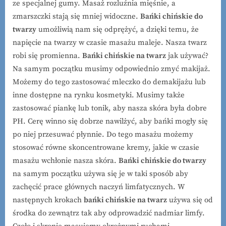
ze specjalnej gumy. Masaż rozluźnia mięśnie, a
zmarszczki stają się mniej widoczne.
Bańki chińskie do
twarzy
umożliwią nam się odprężyć, a dzięki temu, że
napięcie na twarzy w czasie masażu maleje. Nasza twarz
robi się promienna.
Bańki chińskie na twarz
jak używać?
Na samym początku musimy odpowiednio zmyć makijaż.
Możemy do tego zastosować mleczko do demakijażu lub
inne dostępne na rynku kosmetyki. Musimy także
zastosować piankę lub tonik, aby nasza skóra była dobre
PH. Cerę winno się dobrze nawilżyć, aby bańki mogły się
po niej przesuwać płynnie. Do tego masażu możemy
stosować równe skoncentrowane kremy, jakie w czasie
masażu wchłonie nasza skóra.
Bańki chińskie do twarzy
na samym początku używa się je w taki sposób aby
zachęcić prace głównych naczyń limfatycznych. W
następnych krokach
bańki chińskie na twarz
używa się od
środka do zewnątrz tak aby odprowadzić nadmiar limfy.