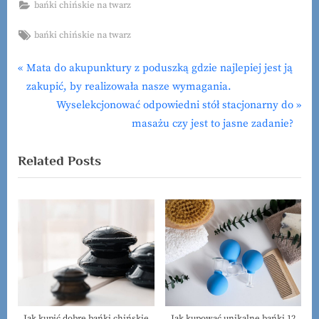
bańki chińskie na twarz
Tags:
bańki chińskie na twarz
P
Mata do akupunktury z poduszką gdzie najlepiej jest ją
Nawigacja
r
zakupić, by realizowała nasze wymagania.
wpisu
e
N
Wyselekcjonować odpowiedni stół stacjonarny do
v
e
masażu czy jest to jasne zadanie?
i
x
Related Posts
o
t
u
P
s
o
P
s
o
t
s
:
t
:
Jak kupić dobre bańki chińskie
Jak kupować unikalne bańki 12