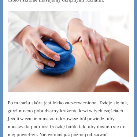
Czoło i skronie masujemy okrężnymi ruchami.
Po masażu skóra jest lekko zaczerwieniona. Dzieje się tak,
gdyż mocno pobudzamy krążenie krwi w tych częściach.
Jeżeli w czasie masażu odczuwasz ból powiedz, aby
masażysta podniósł troszkę bańki tak, aby dostało się do
niej powietrze. Nie winnaś już później odczuwać