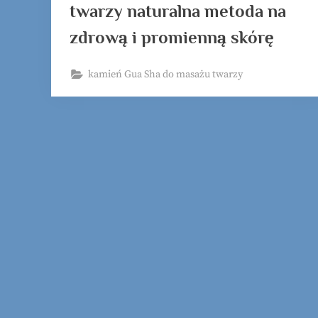
twarzy
twarzy naturalna metoda na
zdrową i promienną skórę
kamień Gua Sha do masażu twarzy