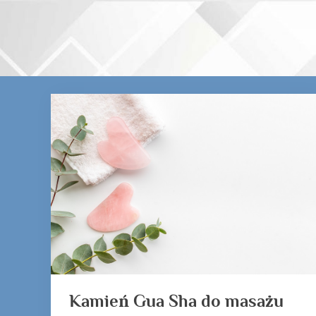
Skip
to
content
Kategoria:
kamień
Gua
Sha
do
masażu
Kamień Gua Sha do masażu