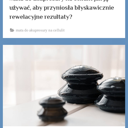
używać, aby przyniosła błyskawicznie
rewelacyjne rezultaty?
mata do akupresury na cellulit