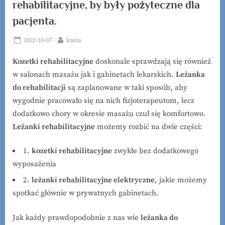
rehabilitacyjne, by były pożyteczne dla
pacjenta.
Posted
By
2022-10-07
kasia
on
Kozetki rehabilitacyjne
doskonale sprawdzają się również
w salonach masażu jak i gabinetach lekarskich.
Leżanka
do rehabilitacji
są zaplanowane w taki sposób, aby
wygodnie pracowało się na nich fizjoterapeutom, lecz
dodatkowo chory w okresie masażu czuł się komfortowo.
Leżanki rehabilitacyjne
możemy rozbić na dwie części:
1.
kozetki rehabilitacyjne
zwykłe bez dodatkowego
wyposażenia
2.
leżanki rehabilitacyjne elektryczne
, jakie możemy
spotkać głównie w prywatnych gabinetach.
Jak każdy prawdopodobnie z nas wie
leżanka do