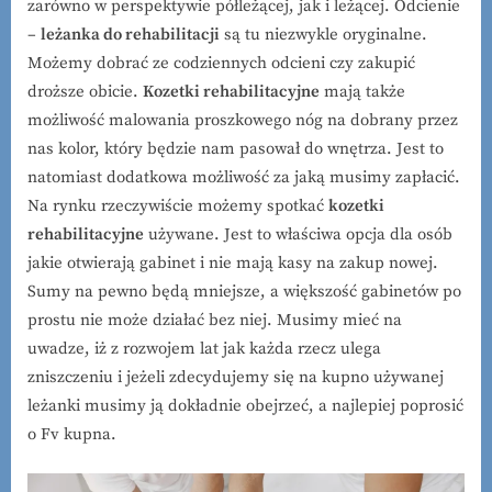
zarówno w perspektywie półleżącej, jak i leżącej. Odcienie
–
leżanka do rehabilitacji
są tu niezwykle oryginalne.
Możemy dobrać ze codziennych odcieni czy zakupić
droższe obicie.
Kozetki rehabilitacyjne
mają także
możliwość malowania proszkowego nóg na dobrany przez
nas kolor, który będzie nam pasował do wnętrza. Jest to
natomiast dodatkowa możliwość za jaką musimy zapłacić.
Na rynku rzeczywiście możemy spotkać
kozetki
rehabilitacyjne
używane. Jest to właściwa opcja dla osób
jakie otwierają gabinet i nie mają kasy na zakup nowej.
Sumy na pewno będą mniejsze, a większość gabinetów po
prostu nie może działać bez niej. Musimy mieć na
uwadze, iż z rozwojem lat jak każda rzecz ulega
zniszczeniu i jeżeli zdecydujemy się na kupno używanej
leżanki musimy ją dokładnie obejrzeć, a najlepiej poprosić
o Fv kupna.