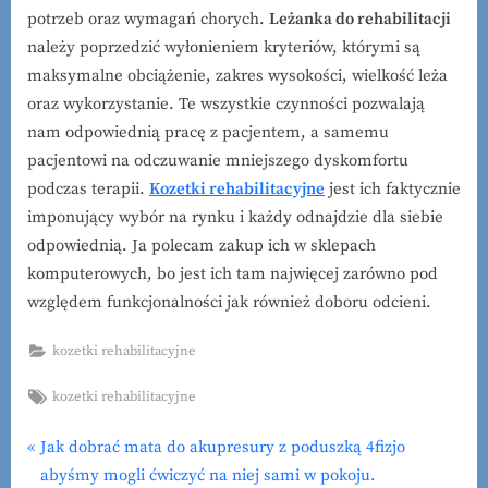
potrzeb oraz wymagań chorych.
Leżanka do rehabilitacji
należy poprzedzić wyłonieniem kryteriów, którymi są
maksymalne obciążenie, zakres wysokości, wielkość leża
oraz wykorzystanie. Te wszystkie czynności pozwalają
nam odpowiednią pracę z pacjentem, a samemu
pacjentowi na odczuwanie mniejszego dyskomfortu
podczas terapii.
Kozetki rehabilitacyjne
jest ich faktycznie
imponujący wybór na rynku i każdy odnajdzie dla siebie
odpowiednią. Ja polecam zakup ich w sklepach
komputerowych, bo jest ich tam najwięcej zarówno pod
względem funkcjonalności jak również doboru odcieni.
kozetki rehabilitacyjne
Tags:
kozetki rehabilitacyjne
P
Jak dobrać mata do akupresury z poduszką 4fizjo
Nawigacja
r
abyśmy mogli ćwiczyć na niej sami w pokoju.