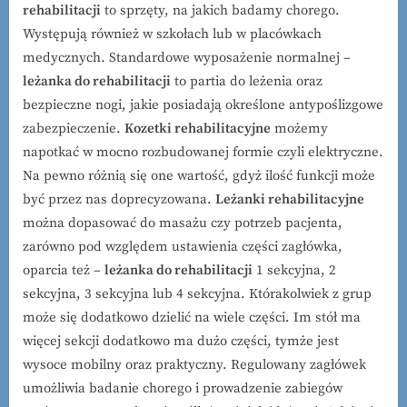
rehabilitacji
to sprzęty, na jakich badamy chorego.
Występują również w szkołach lub w placówkach
medycznych. Standardowe wyposażenie normalnej –
leżanka do rehabilitacji
to partia do leżenia oraz
bezpieczne nogi, jakie posiadają określone antypoślizgowe
zabezpieczenie.
Kozetki rehabilitacyjne
możemy
napotkać w mocno rozbudowanej formie czyli elektryczne.
Na pewno różnią się one wartość, gdyż ilość funkcji może
być przez nas doprecyzowana.
Leżanki rehabilitacyjne
można dopasować do masażu czy potrzeb pacjenta,
zarówno pod względem ustawienia części zagłówka,
oparcia też –
leżanka do rehabilitacji
1 sekcyjna, 2
sekcyjna, 3 sekcyjna lub 4 sekcyjna. Którakolwiek z grup
może się dodatkowo dzielić na wiele części. Im stół ma
więcej sekcji dodatkowo ma dużo części, tymże jest
wysoce mobilny oraz praktyczny. Regulowany zagłówek
umożliwia badanie chorego i prowadzenie zabiegów