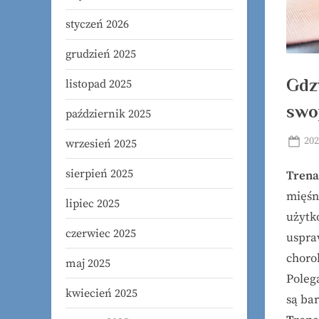
styczeń 2026
grudzień 2025
Gdz
listopad 2025
swo
październik 2025
Pos
202
wrzesień 2025
on
sierpień 2025
Trena
mięśn
lipiec 2025
użytko
czerwiec 2025
uspraw
choro
maj 2025
Poleg
kwiecień 2025
są ba