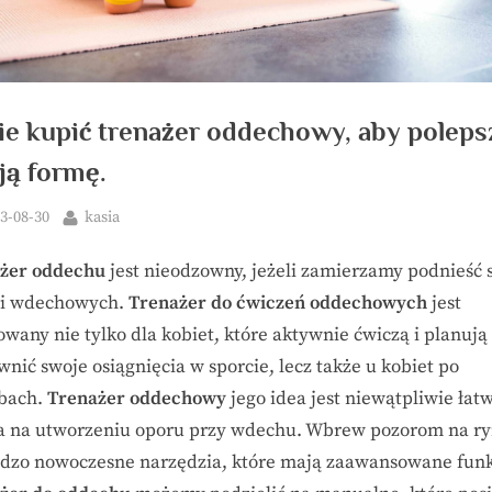
ie kupić trenażer oddechowy, aby poleps
ją formę.
ted
By
3-08-30
kasia
żer oddechu
jest nieodzowny, jeżeli zamierzamy podnieść s
i wdechowych.
Trenażer do ćwiczeń oddechowych
jest
wany nie tylko dla kobiet, które aktywnie ćwiczą i planują
nić swoje osiągnięcia w sporcie, lecz także u kobiet po
bach.
Trenażer oddechowy
jego idea jest niewątpliwie łat
a na utworzeniu oporu przy wdechu. Wbrew pozorom na r
rdzo nowoczesne narzędzia, które mają zaawansowane funk