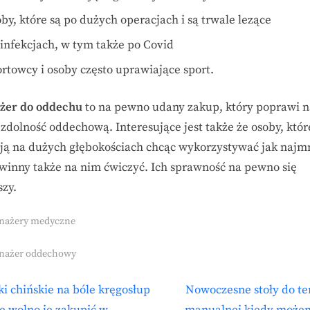
by, które są po dużych operacjach i są trwale lezące
 infekcjach, w tym także po Covid
ortowcy i osoby często uprawiające sport.
żer do oddechu
to na pewno udany zakup, który poprawi 
 zdolność oddechową. Interesujące jest także że osoby, któr
ją na dużych głębokościach chcąc wykorzystywać jak najm
 winny także na nim ćwiczyć. Ich sprawność na pewno się
szy.
enażery medyczne
s:
enażer oddechowy
N
i chińskie na bóle kręgosłup
Nowoczesne stoły do te
igacja
e