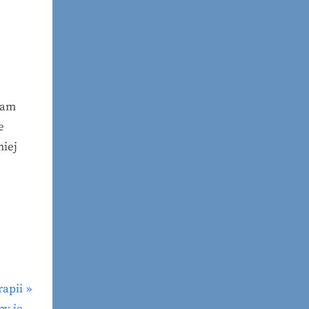
nam
e
niej
rapii