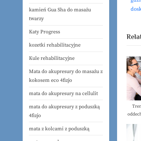
gdzi
wp
e
dos
kamień Gua Sha do masażu
v
twarzy
i
Katy Progress
o
Rela
u
kozetki rehabilitacyjne
s
Kule rehabilitacyjne
P
Mata do akupresury do masażu z
o
kokosem eco 4fizjo
s
t
mata do akupresury na cellulit
:
Tre
mata do akupresury z poduszką
oddech
4fizjo
dla na
mata z kolcami z poduszką