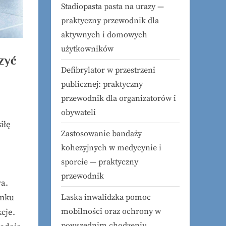
Stadiopasta pasta na urazy —
praktyczny przewodnik dla
aktywnych i domowych
użytkowników
zyć
Defibrylator w przestrzeni
publicznej: praktyczny
przewodnik dla organizatorów i
obywateli
iłę
Zastosowanie bandaży
kohezyjnych w medycynie i
sporcie — praktyczny
przewodnik
wa.
ynku
Laska inwalidzka pomoc
mobilności oraz ochrony w
cje.
powszednim chodzeniu