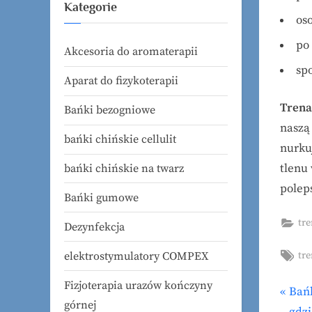
Kategorie
oso
po
Akcesoria do aromaterapii
sp
Aparat do fizykoterapii
Trena
Bańki bezogniowe
naszą
bańki chińskie cellulit
nurku
tlenu
bańki chińskie na twarz
polep
Bańki gumowe
tr
Dezynfekcja
Tag
elektrostymulatory COMPEX
tr
Fizjoterapia urazów kończyny
P
Bańk
Naw
górnej
r