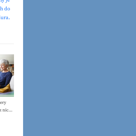
y je
h do
iura.
ery
z nich
tać?