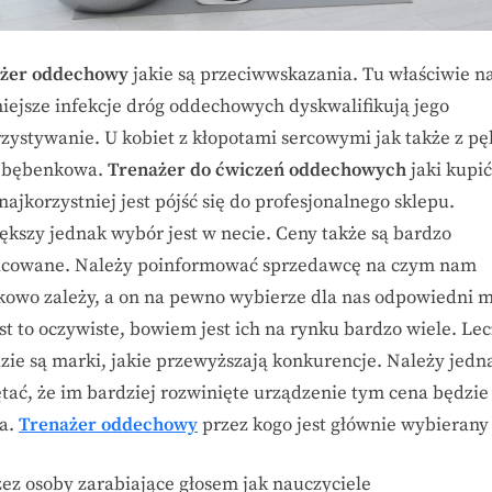
żer oddechowy
jakie są przeciwwskazania. Tu właściwie n
iejsze infekcje dróg oddechowych dyskwalifikują jego
zystywanie. U kobiet z kłopotami sercowymi jak także z pę
 bębenkowa.
Trenażer do ćwiczeń oddechowych
jaki kupić
najkorzystniej jest pójść się do profesjonalnego sklepu.
ększy jednak wybór jest w necie. Ceny także są bardzo
icowane. Należy poinformować sprzedawcę na czym nam
kowo zależy, a on na pewno wybierze dla nas odpowiedni m
st to oczywiste, bowiem jest ich na rynku bardzo wiele. Lec
zie są marki, jakie przewyższają konkurencje. Należy jedn
tać, że im bardziej rozwinięte urządzenie tym cena będzie
a.
Trenażer oddechowy
przez kogo jest głównie wybierany
zez osoby zarabiające głosem jak nauczyciele