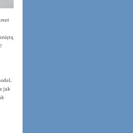
awet
kniętą
?
odel.
z jak
ak