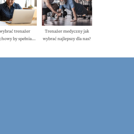
 wybrać trenażer
Trenażer medyczny jak
chowy by spełniał
wybrać najlepszy dla nas?
sze wymagania.