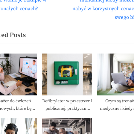
e wolno je zakupić w
manualnej kiedy możem
isu
x
konałych cenach?
nabyć w korzystnych cenac
t
swego b
P
o
ted Posts
s
t
:
nażer do ćwiczeń
Defibrylator w przestrzeni
Czym są trenaż
owych, które będą
publicznej: praktyczny
medyczne i kiedy 
s najkorzystniejsze?
przewodnik dla
idealnie korzys
organizatorów i obywateli