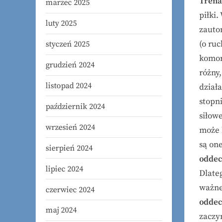
Trena
marzec 2025
piłki
luty 2025
zauto
(o ruc
styczeń 2025
komor
grudzień 2024
różny
listopad 2024
dział
stopni
październik 2024
siłow
wrzesień 2024
może 
są on
sierpień 2024
odde
lipiec 2024
Dlate
ważne
czerwiec 2024
odde
maj 2024
zaczy