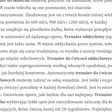
żer do oddechu
możemy podzielić na manualne, które pos
. W czasie wdechu są one ponoszone, też znacznie
matyzowane. Zbudowany jest on z trzech komór różnej wiel
hu powietrza do 600 ml/s, 900 ml/s i 1200 ml/s), w każdej
ze znajduje się plastikowa kulka, która wykazuje przepływ
, w zależności od żądanego oporu.
Trenażer oddechowy
jeg
anie jest takie same. W miarę oddychania przez system, wd
owo staje się coraz trudniejszy, co wynika z natury trening
ego mięśni wdechowych.
Trenażer do ćwiczeń oddechowy
być także zaprogramowany według własnych upodobań, j
e już bardziej kosztowne. Automatyczny
trenażer do ćwicz
chowych
możemy zabrać ze sobą wszędzie. Jest lekki i wygo
go ćwiczyć potrafimy w każdej dowolnej chwili. Jest to niez
. Ustawienie oporu, jaki będzie dla nas najlepszy.
Trenażer
chu
wybierając lekki opór jest zdecydowanie zalecany dla k
nających, które ćwiczą mniej niż 2h tygodniowo. Największ