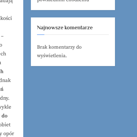
iadają
kości
Najnowsze komentarze
 –
o
Brak komentarzy do
ech
wyświetlenia.
u
ch
ednak
eń
dny.
wykle
 do
obiet
y opór