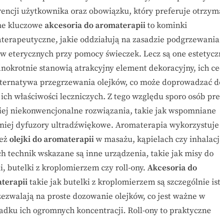
rencji użytkownika oraz obowiązku, który preferuje otrzym
ne kluczowe
akcesoria do aromaterapii
to kominki
terapeutyczne, jakie oddziałują na zasadzie podgrzewania
ów eterycznych przy pomocy świeczek. Lecz są one estetycz
dnokrotnie stanowią atrakcyjny element dekoracyjny, ich c
alternatywa przegrzewania olejków, co może doprowadzać d
 ich właściwości leczniczych. Z tego względu sporo osób pr
iej niekonwencjonalne rozwiązania, takie jak wspomniane
niej dyfuzory ultradźwiękowe. Aromaterapia wykorzystuje
ież
olejki do aromaterapii
w masażu, kąpielach czy inhalacj
ch technik wskazane są inne urządzenia, takie jak misy do
i, butelki z kroplomierzem czy roll-ony.
Akcesoria do
terapii
takie jak butelki z kroplomierzem są szczególnie is
zezwalają na proste dozowanie olejków, co jest ważne w
adku ich ogromnych koncentracji. Roll-ony to praktyczne