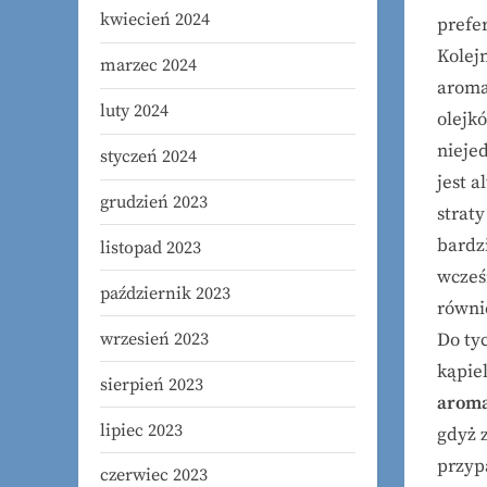
kwiecień 2024
prefe
Kolej
marzec 2024
aroma
luty 2024
olejk
nieje
styczeń 2024
jest 
grudzień 2023
straty
bardz
listopad 2023
wcześ
październik 2023
równ
wrzesień 2023
Do ty
kąpiel
sierpień 2023
aroma
lipiec 2023
gdyż 
przyp
czerwiec 2023