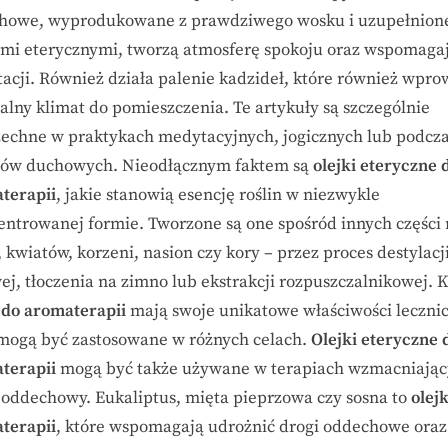
howe, wyprodukowane z prawdziwego wosku i uzupełnion
ami eterycznymi, tworzą atmosferę spokoju oraz wspomaga
acji. Również działa palenie kadzideł, które również wpr
talny klimat do pomieszczenia. Te artykuły są szczególnie
echne w praktykach medytacyjnych, jogicznych lub podcz
łów duchowych. Nieodłącznym faktem są
olejki eteryczne 
terapii
, jakie stanowią esencję roślin w niezwykle
entrowanej formie. Tworzone są one spośród innych części 
i, kwiatów, korzeni, nasion czy kory – przez proces destylacj
ej, tłoczenia na zimno lub ekstrakcji rozpuszczalnikowej. 
i do aromaterapii
mają swoje unikatowe właściwości lecznic
 mogą być zastosowane w różnych celach.
Olejki eteryczne 
terapii
mogą być także używane w terapiach wzmacniają
 oddechowy. Eukaliptus, mięta pieprzowa czy sosna to
olejk
terapii
, które wspomagają udrożnić drogi oddechowe oraz