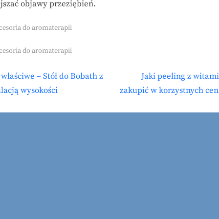
jszać objawy przeziębień.
cesoria do aromaterapii
s:
cesoria do aromaterapii
N
właściwe – Stół do Bobath z
Jaki peeling z witam
igacja
e
lacją wysokości
zakupić w korzystnych ce
isu
x
t
P
o
s
t
: