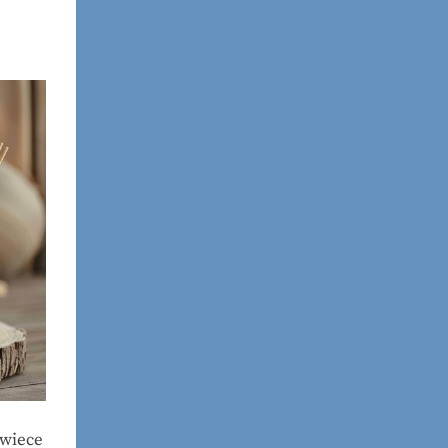
,
Świece