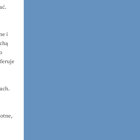
ać.
ne i
echą
o
eferuje
ach.
totne,