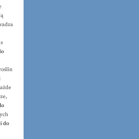
e
ją
owadza
as
do
roślin
i
Każde
ze,
do
cych
i do