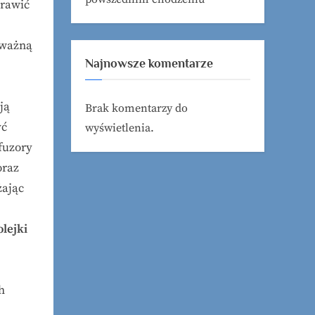
prawić
oważną
Najnowsze komentarze
ją
Brak komentarzy do
yć
wyświetlenia.
fuzory
oraz
żając
olejki
h