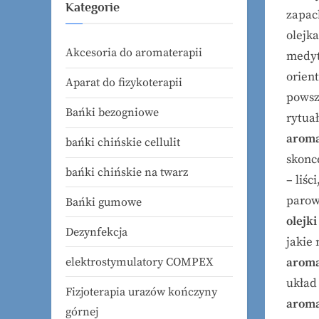
Kategorie
zapac
olejk
Akcesoria do aromaterapii
medyt
orien
Aparat do fizykoterapii
powsz
Bańki bezogniowe
rytua
aroma
bańki chińskie cellulit
skonc
bańki chińskie na twarz
– liśc
parow
Bańki gumowe
olejk
Dezynfekcja
jakie
elektrostymulatory COMPEX
aroma
układ
Fizjoterapia urazów kończyny
aroma
górnej