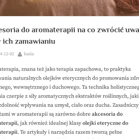
esoria do aromaterapii na co zwrócić uw
y ich zamawianiu
ted
By
4-12-02
kasia
terapia, znana też jako terapia zapachowa, to praktyka
wania naturalnych olejków eterycznych do promowania zd
znego, wewnętrznego i duchowego. Ta technika holistyczne
ia czerpie z siły aromatycznych ekstraktów roślinnych, jak
zdolność wpływania na umysł, ciało oraz ducha. Zasadnicz
tami w aromaterapii są zarówno dobre
akcesoria do
terapii
, jak również idealnej klasy
olejki eteryczne do
terapii
. Te artykuły i narzędzia razem tworzą pełne