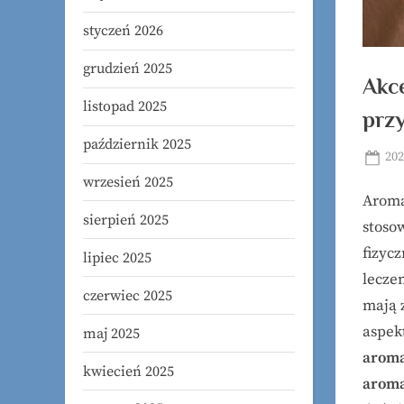
styczeń 2026
grudzień 2025
Akc
listopad 2025
prz
październik 2025
Pos
202
on
wrzesień 2025
Aroma
sierpień 2025
stoso
fizyc
lipiec 2025
leczen
czerwiec 2025
mają 
aspek
maj 2025
aroma
kwiecień 2025
aroma