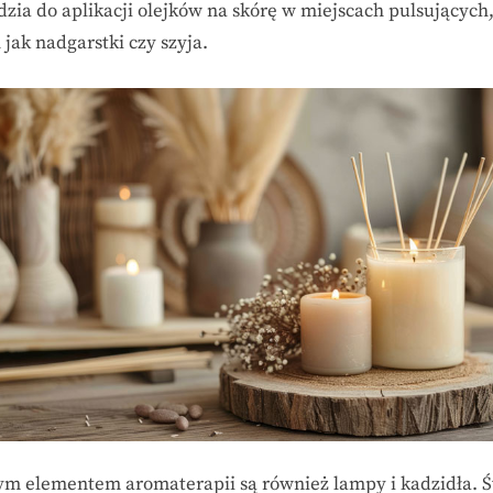
dzia do aplikacji olejków na skórę w miejscach pulsujących
 jak nadgarstki czy szyja.
m elementem aromaterapii są również lampy i kadzidła. 