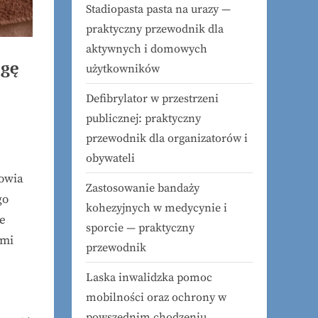
Stadiopasta pasta na urazy —
praktyczny przewodnik dla
aktywnych i domowych
agę
użytkowników
Defibrylator w przestrzeni
publicznej: praktyczny
przewodnik dla organizatorów i
obywateli
rowia
Zastosowanie bandaży
go
kohezyjnych w medycynie i
ie
sporcie — praktyczny
ymi
przewodnik
Laska inwalidzka pomoc
mobilności oraz ochrony w
powszednim chodzeniu