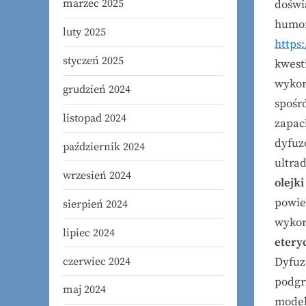
marzec 2025
doświ
humor
luty 2025
https
styczeń 2025
kwest
wykor
grudzień 2024
spośr
listopad 2024
zapac
dyfuz
październik 2024
ultra
wrzesień 2024
olejk
powie
sierpień 2024
wykor
lipiec 2024
etery
czerwiec 2024
Dyfuz
podgr
maj 2024
model