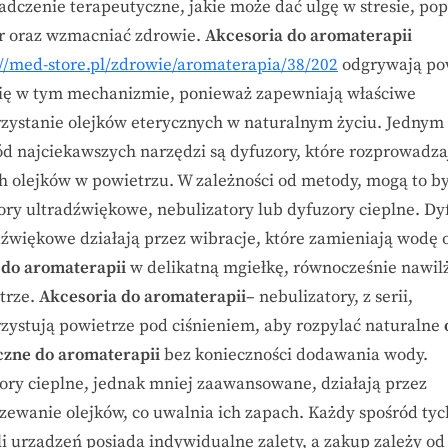
adczenie terapeutyczne, jakie może dać ulgę w stresie, po
 oraz wzmacniać zdrowie.
Akcesoria do aromaterapii
://med-store.pl/zdrowie/aromaterapia/38/202
odgrywają p
ię w tym mechanizmie, ponieważ zapewniają właściwe
zystanie olejków eterycznych w naturalnym życiu. Jednym
ód najciekawszych narzędzi są dyfuzory, które rozprowadza
h olejków w powietrzu. W zależności od metody, mogą to b
ory ultradźwiękowe, nebulizatory lub dyfuzory cieplne. Dy
dźwiękowe działają przez wibracje, które zamieniają wodę 
i do aromaterapii
w delikatną mgiełkę, równocześnie nawil
trze.
Akcesoria do aromaterapii
– nebulizatory, z serii,
zystują powietrze pod ciśnieniem, aby rozpylać naturalne
czne do aromaterapii
bez konieczności dodawania wody.
ory cieplne, jednak mniej zaawansowane, działają przez
zewanie olejków, co uwalnia ich zapach. Każdy spośród tyc
i urządzeń posiada indywidualne zalety, a zakup zależy od