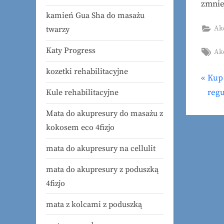
zmnie
kamień Gua Sha do masażu
Ak
twarzy
Katy Progress
Tag
Ak
kozetki rehabilitacyjne
P
Kup 
Naw
r
regu
Kule rehabilitacyjne
wp
e
Mata do akupresury do masażu z
v
kokosem eco 4fizjo
i
mata do akupresury na cellulit
o
u
mata do akupresury z poduszką
s
4fizjo
P
mata z kolcami z poduszką
o
s