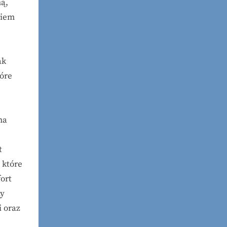
ą,
ciem
ak
tóre
na
t
, które
ort
ny
i oraz