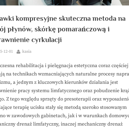
awki kompresyjne skuteczna metoda na
tój płynów, skórkę pomarańczową i
awnienie cyrkulacji
ted
By
5-12-01
kasia
zesna rehabilitacja i pielęgnacja estetyczna coraz częściej
ają na technikach wzmacniających naturalne procesy napr
izmu, a jednym z kluczowych kierunków działania jest
wnienie pracy systemu limfatycznego oraz pobudzenie krą
go. Z tego względu sprzęty do presoterapii oraz wyposażeni
iające terapię ucisku stały się metodą szeroko stosowanym
no w zawodowych gabinetach, jak i w warunkach domowy
niczny drenaż limfatyczny, inaczej mechaniczny drenaż