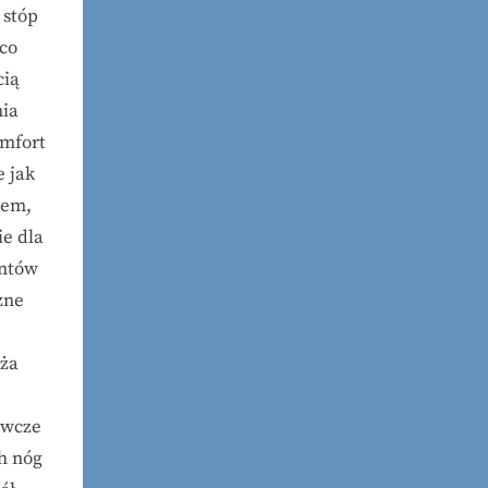
 stóp
 co
cią
nia
omfort
e jak
iem,
e dla
entów
zne
iża
awcze
h nóg