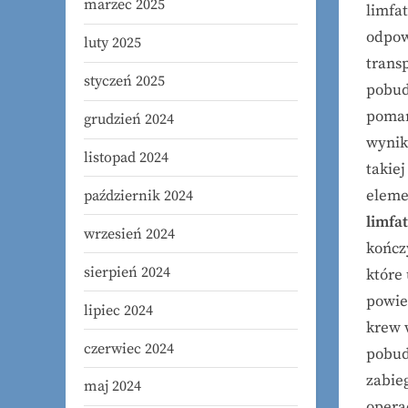
marzec 2025
limfa
odpow
luty 2025
transp
styczeń 2025
pobud
pomar
grudzień 2024
wynik
listopad 2024
takie
eleme
październik 2024
limfa
wrzesień 2024
kończ
sierpień 2024
które
powie
lipiec 2024
krew 
czerwiec 2024
pobud
zabie
maj 2024
opera