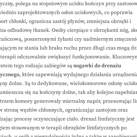
tyczny, polega na stopniowym ucisku kończyn przy zastoso
iednio zaprojektowanych osłon uciskowych, co poprawia
ort chłonki, ogranicza zastój płynów, zmniejsza obrzęki i
za odbudowę tkanek. Osoby cierpiące z obrzękami nóg, sk
ańczową, poszerzonymi żyłami czy nadmiernym zmęczen
ającym ze stania lub braku ruchu przez długi czas mogą dz
j terapii odczuwalnie zwiększyć funkcjonowanie. Kluczowy
ntem tego rodzaju zabiegów są
nogawki do drenażu
tycznego
, które zapewniają wydajnego działania urządzeni
yny dolne. Są to dedykowane, wielokomorowe osłony ucisk
 umieszcza się na kończyny dolne, tak aby kolejno napełnia
trzem komory generowały mierzalny napór, przesuwając li
w stronę węzłów chłonnych, ograniczając zastojom oraz
zając procesy oczyszczające ciało. drenaż limfatyczny jest
giem stosowanym w terapii obrzęków limfatycznych po
cjach, u osób z niewydolnością żylną a także w zapobiegani