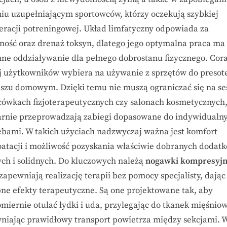
niu uzupełniającym sportowców, którzy oczekują szybkiej
eracji potreningowej. Układ limfatyczny odpowiada za
ność oraz drenaż toksyn, dlatego jego optymalna praca ma
ne oddziaływanie dla pełnego dobrostanu fizycznego. Cor
j użytkowników wybiera na używanie z sprzętów do presote
iszu domowym. Dzięki temu nie muszą ograniczać się na se
cówkach fizjoterapeutycznych czy salonach kosmetycznych,
arnie przeprowadzają zabiegi dopasowane do indywidualn
ebami. W takich użyciach nadzwyczaj ważna jest komfort
oatacji i możliwość pozyskania właściwie dobranych dodat
ych i solidnych. Do kluczowych należą
nogawki kompresyj
zapewniają realizację terapii bez pomocy specjalisty, dając
ne efekty terapeutyczne. Są one projektowane tak, aby
miernie otulać łydki i uda, przylegając do tkanek mięśniow
niając prawidłowy transport powietrza między sekcjami. 