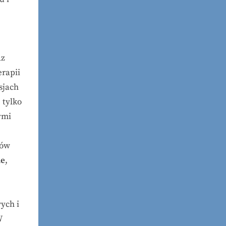
az
rapii
sjach
 tylko
ymi
ków
ne
,
ych i
W