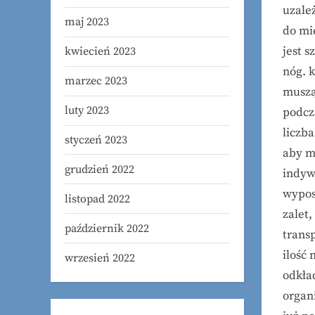
uzale
maj 2023
do mie
jest s
kwiecień 2023
nóg. 
marzec 2023
muszą
luty 2023
podcz
liczb
styczeń 2023
aby m
grudzień 2022
indyw
wypos
listopad 2022
zalet,
październik 2022
trans
ilość
wrzesień 2022
odkła
organ