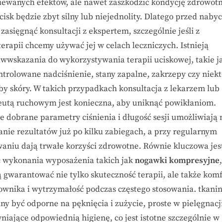
iewanych efektów, ale nawet zaszkodzić kondycję zdrowotn
ucisk będzie zbyt silny lub niejednolity. Dlatego przed naby
zasięgnąć konsultacji z ekspertem, szczególnie jeśli z
erapii chcemy używać jej w celach leczniczych. Istnieją
iwwskazania do wykorzystywania terapii uciskowej, takie j
ntrolowane nadciśnienie, stany zapalne, zakrzepy czy niek
by skóry. W takich przypadkach konsultacja z lekarzem lub
eutą ruchowym jest konieczna, aby uniknąć powikłaniom.
e dobrane parametry ciśnienia i długość sesji umożliwiają 
anie rezultatów już po kilku zabiegach, a przy regularnym
waniu dają trwałe korzyści zdrowotne. Równie kluczowa jes
ć wykonania wyposażenia takich jak
nogawki kompresyjne
 gwarantować nie tylko skuteczność terapii, ale także komf
ownika i wytrzymałość podczas częstego stosowania. tkani
ny być odporne na pęknięcia i zużycie, proste w pielęgnacj
niające odpowiednią higienę, co jest istotne szczególnie w