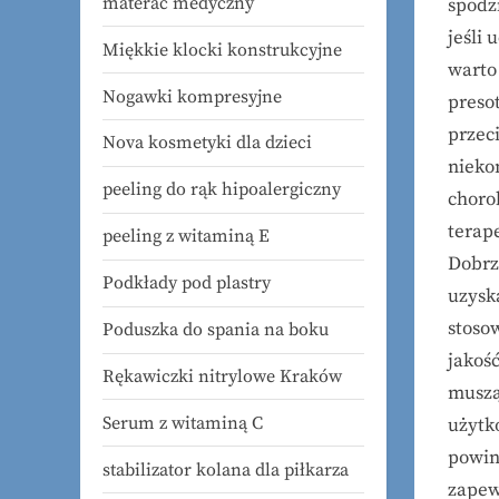
materac medyczny
spodz
jeśli 
Miękkie klocki konstrukcyjne
warto 
Nogawki kompresyjne
presot
przec
Nova kosmetyki dla dzieci
nieko
peeling do rąk hipoalergiczny
choro
terap
peeling z witaminą E
Dobrz
Podkłady pod plastry
uzysk
stoso
Poduszka do spania na boku
jakoś
Rękawiczki nitrylowe Kraków
muszą
Serum z witaminą C
użytk
powin
stabilizator kolana dla piłkarza
zapew