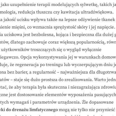
 jako uzupełnienie terapii modelujących sylwetkę, takich j
mologia, redukcja tłuszczu czy kawitacja ultradźwiękowa.
a jakość ucisku wpływa także na lepsze odżywienie tkanek
ienie mięśni, co wzmacnia sprężystość skóry i jej napięcie.
ia uciskowa jest bezbolesna, kojąca i bezpieczna dla dużej
ntów, dlatego zachowuje coraz większą popularnością, rów
 użytkowników troszczących się o wygląd wyłącznie
iegawczo. Opcja wykorzystywania jej w warunkach domo
uje, że regeneracja po treningu lub wyczerpującym dniu j
pna bez barier, a regularność – najważniejsza dla długotrw
atów – staje się dużo prostsza do zrealizowania. Warto jed
tać, że aby terapia była skuteczna i niezagrażająca zdrowi
czne jest dostosowanie elementów wyposażenia pasujących
stych wymagań i parametrów urządzenia. Źle dopasowane
ki do drenażu limfatycznego
mogą nie tylko nie przynieść