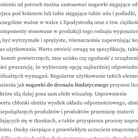
żnieniu od potrzeb można zastosować nogawki sięgające od
jsca pod kolanem lub takie sięgające także uda i pośladki,
zczególnie ważne w walce z lipodystrofią oraz z tzw. ciężkoś
komponenty stosowane w produkcji tego rodzaju wyposaże
 być wytrzymałe i sprężyste, równocześnie zapewniając k
as użytkowania. Warto zwrócić uwagę na specyfikację, taki
a komór powietrznych, moc ucisku czy zgodność z urządzen
ieć gwarancję, że wybieramy opcję najbardziej odpowiedni
idualnych wymagań. Regularne użytkowanie takich elem
ażenia jak
nogawki do drenażu limfatycznego
przynosi lic
 które idą dalej poza sam efekt wizualny. Usprawnienie
portu chłonki obniża wysiłek układu odpornościowego, obn
 niepożądanych produktów i produktów przemiany materii
dających się w tkankach, a także przyspiesza procesy napr
izmu. Osoby cierpiące z przewlekłym uczuciem zmęczonyc