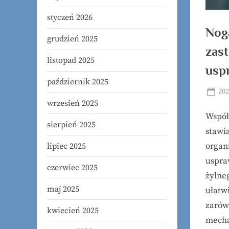
styczeń 2026
Nog
grudzień 2025
zas
listopad 2025
uspr
październik 2025
Pos
202
wrzesień 2025
on
Współc
sierpień 2025
stawi
organ
lipiec 2025
uspra
czerwiec 2025
żylne
maj 2025
ułatw
zarów
kwiecień 2025
mecha