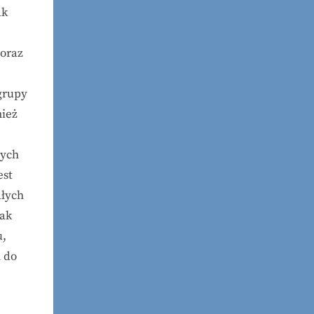
ak
 oraz
 grupy
nież
wych
est
ałych
nak
u,
 do