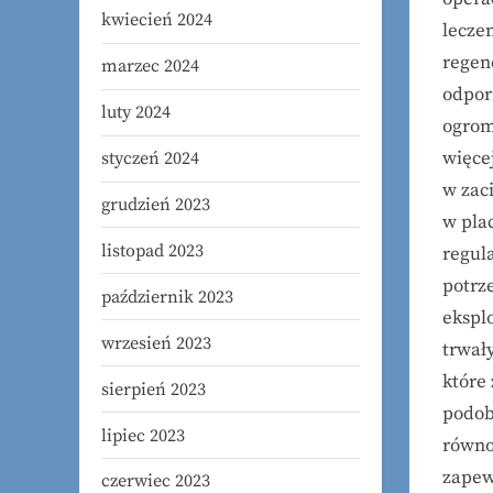
kwiecień 2024
lecze
regen
marzec 2024
odpor
luty 2024
ogrom
więce
styczeń 2024
w zac
grudzień 2023
w pla
listopad 2023
regul
potrz
październik 2023
ekspl
wrzesień 2023
trwał
które 
sierpień 2023
podob
lipiec 2023
równo
zapew
czerwiec 2023