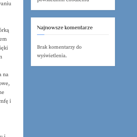
waniu
Najnowsze komentarze
órką
iem
Brak komentarzy do
ięki
wyświetlenia.
m
a na
owe,
ne
mfę i
u i