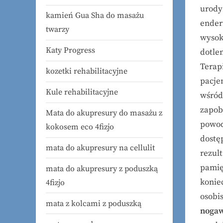
urody
kamień Gua Sha do masażu
ender
twarzy
wysok
Katy Progress
dotlen
Terap
kozetki rehabilitacyjne
pacje
Kule rehabilitacyjne
wśród
zapob
Mata do akupresury do masażu z
powod
kokosem eco 4fizjo
dostę
mata do akupresury na cellulit
rezult
pamię
mata do akupresury z poduszką
konie
4fizjo
osobi
mata z kolcami z poduszką
nogaw