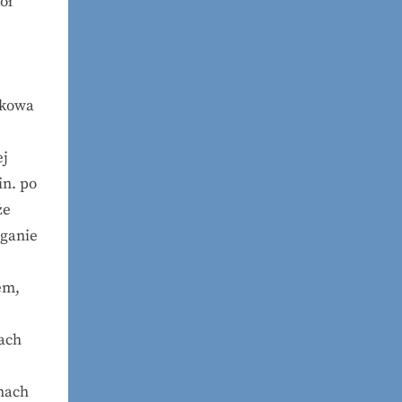
ół
skowa
ej
in. po
że
aganie
em,
rach
nach