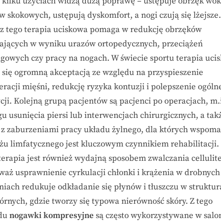
o kilku użyciach widzą dużą poprawę – ustępuje obrzęk wok
w skokowych, ustępują dyskomfort, a nogi czują się lżejsze.
z tego terapia uciskowa pomaga w redukcję obrzęków
ających w wyniku urazów ortopedycznych, przeciążeń
ngowych czy pracy na nogach. W świecie sportu terapia uci
ą się ogromną akceptacją ze względu na przyspieszenie
racji mięśni, redukcję ryzyka kontuzji i polepszenie ogóln
cji. Kolejną grupą pacjentów są pacjenci po operacjach, m.
u usunięcia piersi lub interwencjach chirurgicznych, a tak
 z zaburzeniami pracy układu żylnego, dla których wspom
żu limfatycznego jest kluczowym czynnikiem rehabilitacji.
terapia jest również wydajną sposobem zwalczania cellulit
waż usprawnienie cyrkulacji chłonki i krążenia w drobnych
niach reduk­uje odkładanie się płynów i tłuszczu w struktu
órnych, gdzie tworzy się typowa nierówność skóry. Z tego
du
nogawki kompresyjne
są często wykorzystywane w salo