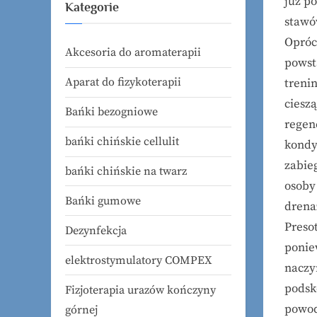
już p
Kategorie
stawó
Opróc
Akcesoria do aromaterapii
powst
Aparat do fizykoterapii
treni
ciesz
Bańki bezogniowe
regene
bańki chińskie cellulit
kondy
zabieg
bańki chińskie na twarz
osoby
Bańki gumowe
drena
Preso
Dezynfekcja
ponie
elektrostymulatory COMPEX
naczy
podsk
Fizjoterapia urazów kończyny
powo
górnej