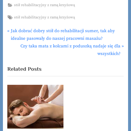
stół rehabilitacyjny z ramą krzyżową
Tags:
stół rehabilitacyjny z ramą krzyżową
P
Jak dobrać dobry stół do rehabilitacji sumer, tak aby
Nawigacja
r
idealne pasowały do naszej pracowni masażu?
wpisu
e
N
Czy taka mata z kolcami z poduszką nadaje się dla
v
e
wszystkich?
i
x
Related Posts
o
t
u
P
s
o
P
s
o
t
s
:
t
: