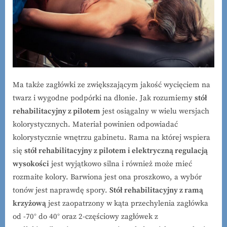
Ma także zagłówki ze zwiększającym jakość wycięciem na
twarz i wygodne podpórki na dłonie. Jak rozumiemy
stół
rehabilitacyjny z pilotem
jest osiągalny w wielu wersjach
kolorystycznych. Materiał powinien odpowiadać
kolorystycznie wnętrzu gabinetu. Rama na której wspiera
się
stół rehabilitacyjny z pilotem i elektryczną regulacją
wysokości
jest wyjątkowo silna i również może mieć
rozmaite kolory. Barwiona jest ona proszkowo, a wybór
tonów jest naprawdę spory.
Stół rehabilitacyjny z ramą
krzyżową
jest zaopatrzony w kąta przechylenia zagłówka
od -70° do 40° oraz 2-częściowy zagłówek z