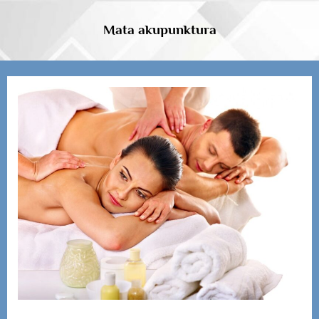
Skip
to
Mata akupunktura
content