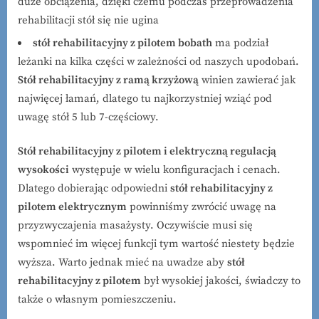
duże obciążenia, dzięki czemu podczas przeprowadzenia
rehabilitacji stół się nie ugina
stół rehabilitacyjny z pilotem bobath
ma podział
leżanki na kilka części w zależności od naszych upodobań.
Stół rehabilitacyjny z ramą krzyżową
winien zawierać jak
najwięcej łamań, dlatego tu najkorzystniej wziąć pod
uwagę stół 5 lub 7-częściowy.
Stół rehabilitacyjny z pilotem i elektryczną regulacją
wysokości
występuje w wielu konfiguracjach i cenach.
Dlatego dobierając odpowiedni
stół rehabilitacyjny z
pilotem elektrycznym
powinniśmy zwrócić uwagę na
przyzwyczajenia masażysty. Oczywiście musi się
wspomnieć im więcej funkcji tym wartość niestety będzie
wyższa. Warto jednak mieć na uwadze aby
stół
rehabilitacyjny z pilotem
był wysokiej jakości, świadczy to
także o własnym pomieszczeniu.