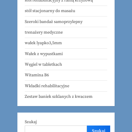
stół rehabilitacyjny z ramą krzyżową
stół stacjonarny do masażu
Szeroki bandaż samoprzylepny
trenażery medyczne
wałek lyapko3,5mm
Wałek z wypustkami
Węgiel w tabletkach
Witamina B6
Wkładki rehabilitacyjne
Zestaw baniek szklanych z kwaczem
Szukaj
Szukaj