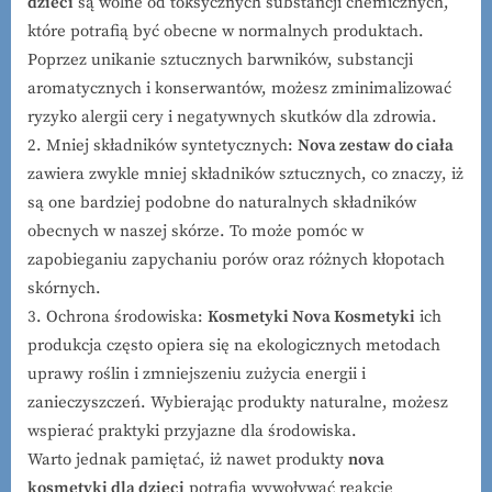
dzieci
są wolne od toksycznych substancji chemicznych,
które potrafią być obecne w normalnych produktach.
Poprzez unikanie sztucznych barwników, substancji
aromatycznych i konserwantów, możesz zminimalizować
ryzyko alergii cery i negatywnych skutków dla zdrowia.
2. Mniej składników syntetycznych:
Nova zestaw do ciała
zawiera zwykle mniej składników sztucznych, co znaczy, iż
są one bardziej podobne do naturalnych składników
obecnych w naszej skórze. To może pomóc w
zapobieganiu zapychaniu porów oraz różnych kłopotach
skórnych.
3. Ochrona środowiska:
Kosmetyki Nova Kosmetyki
ich
produkcja często opiera się na ekologicznych metodach
uprawy roślin i zmniejszeniu zużycia energii i
zanieczyszczeń. Wybierając produkty naturalne, możesz
wspierać praktyki przyjazne dla środowiska.
Warto jednak pamiętać, iż nawet produkty
nova
kosmetyki dla dzieci
potrafią wywoływać reakcje