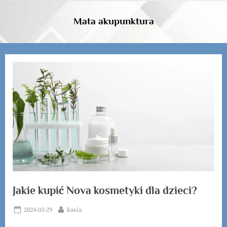
Skip
to
Mata akupunktura
content
Jakie kupić Nova kosmetyki dla dzieci?
Posted
By
2024-03-29
kasia
on